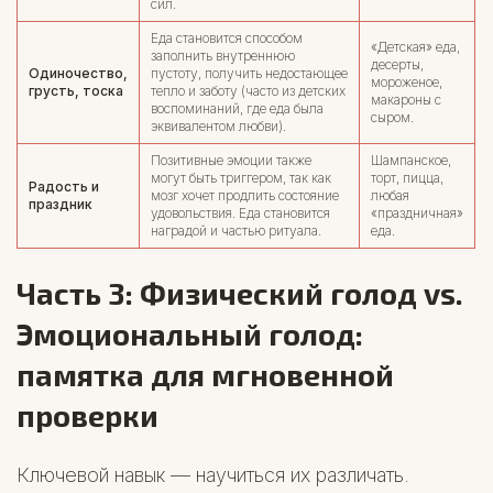
сил.
Еда становится способом
«Детская» еда,
заполнить внутреннюю
десерты,
Одиночество,
пустоту, получить недостающее
мороженое,
грусть, тоска
тепло и заботу (часто из детских
макароны с
воспоминаний, где еда была
сыром.
эквивалентом любви).
Позитивные эмоции также
Шампанское,
могут быть триггером, так как
торт, пицца,
Радость и
мозг хочет продлить состояние
любая
праздник
удовольствия. Еда становится
«праздничная»
наградой и частью ритуала.
еда.
Часть 3: Физический голод vs.
Эмоциональный голод:
памятка для мгновенной
проверки
Ключевой навык — научиться их различать.