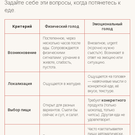
Задайте себе эти вопросы, когда потянетесь к
еде.
Эмоциональный
Критерий
Физический голод
голод
Постепенное, через
несколько часов после
Внезапное, urgent
еды. Сопровождается
(«срочно нужно
Возникновение
физическими
съесть!»). Возникает в
сигналами: урчание в
ответ на эмоцию или
животе, слабость,
ситуацию.
пустота.
Ощущается «в голове»
— навязчивые мысли о
Локализация
Ощущается в желудке.
конкретной еде, её
вкусе, текстуре.
Требует
конкретного
Открыт для разных
продукта (только
Выбор пищи
вариантов. Съели бы
шоколад, только
сейчас и суп, и салат.
чипсы). Другая еда не
удовлетворит.
Часто «заглатываете»
пищу автоматически,