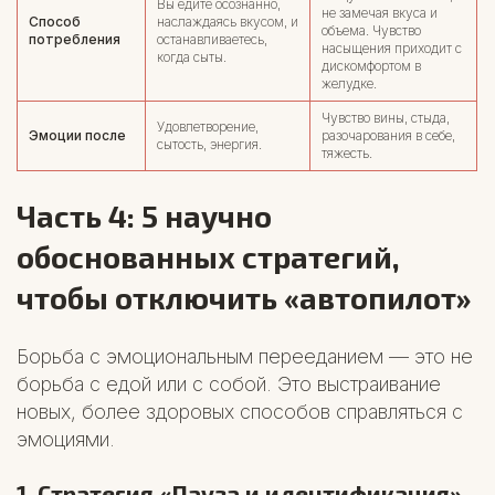
Вы едите осознанно,
не замечая вкуса и
Способ
наслаждаясь вкусом, и
объема. Чувство
потребления
останавливаетесь,
насыщения приходит с
когда сыты.
дискомфортом в
желудке.
Чувство вины, стыда,
Удовлетворение,
Эмоции после
разочарования в себе,
сытость, энергия.
тяжесть.
Часть 4: 5 научно
обоснованных стратегий,
чтобы отключить «автопилот»
Борьба с эмоциональным перееданием — это не
борьба с едой или с собой. Это выстраивание
новых, более здоровых способов справляться с
эмоциями.
1. Стратегия «Пауза и идентификация»