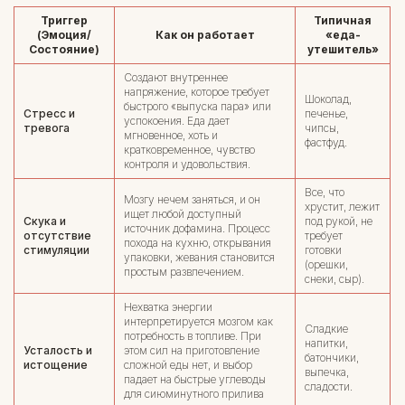
Триггер
Типичная
(Эмоция/
Как он работает
«еда-
Состояние)
утешитель»
Создают внутреннее
напряжение, которое требует
Шоколад,
быстрого «выпуска пара» или
Стресс и
печенье,
успокоения. Еда дает
тревога
чипсы,
мгновенное, хоть и
фастфуд.
кратковременное, чувство
контроля и удовольствия.
Все, что
Мозгу нечем заняться, и он
хрустит, лежит
ищет любой доступный
Скука и
под рукой, не
источник дофамина. Процесс
отсутствие
требует
похода на кухню, открывания
стимуляции
готовки
упаковки, жевания становится
(орешки,
простым развлечением.
снеки, сыр).
Нехватка энергии
интерпретируется мозгом как
Сладкие
потребность в топливе. При
напитки,
Усталость и
этом сил на приготовление
батончики,
истощение
сложной еды нет, и выбор
выпечка,
падает на быстрые углеводы
сладости.
для сиюминутного прилива