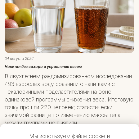
04 августа 2026
Напитки без сахара и управление весом
В двухлетнем рандомизированном исследовании
493 взрослых воду сравнили с напитками с
некалорийными подсластителями на фоне
одинаковой программы снижения веса. Итоговую
точку прошли 220 человек; статистически
значимой разницы по изменению массы тела
между группами не выявили.
Мы используем файлы cookie и
1
2
3
4
5
6
7
8
9
10
11
12
13
14
15