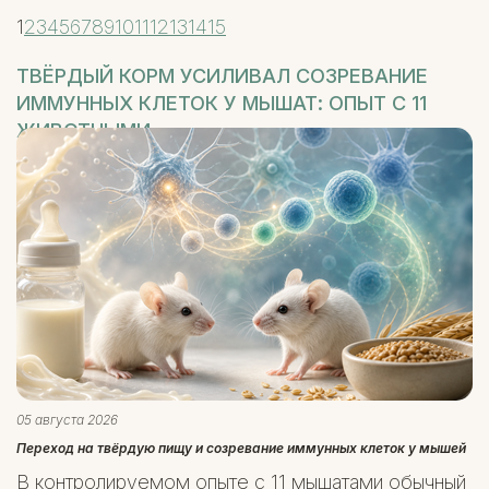
1
2
3
4
5
6
7
8
9
10
11
12
13
14
15
ТВЁРДЫЙ КОРМ УСИЛИВАЛ СОЗРЕВАНИЕ
ИММУННЫХ КЛЕТОК У МЫШАТ: ОПЫТ С 11
ЖИВОТНЫМИ
05 августа 2026
Переход на твёрдую пищу и созревание иммунных клеток у мышей
В контролируемом опыте с 11 мышатами обычный