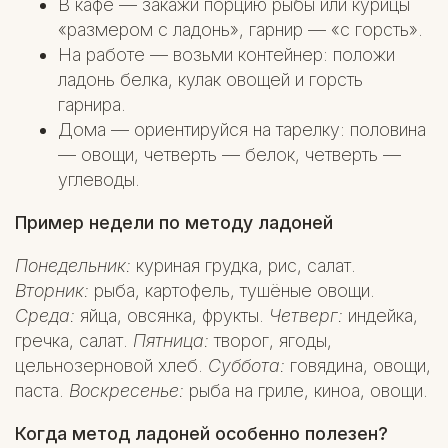
В кафе — закажи порцию рыбы или курицы
«размером с ладонь», гарнир — «с горсть».
На работе — возьми контейнер: положи
ладонь белка, кулак овощей и горсть
гарнира.
Дома — ориентируйся на тарелку: половина
— овощи, четверть — белок, четверть —
углеводы.
Пример недели по методу ладоней
Понедельник:
куриная грудка, рис, салат.
Вторник:
рыба, картофель, тушёные овощи.
Среда:
яйца, овсянка, фрукты.
Четверг:
индейка,
гречка, салат.
Пятница:
творог, ягоды,
цельнозерновой хлеб.
Суббота:
говядина, овощи,
паста.
Воскресенье:
рыба на гриле, киноа, овощи.
Когда метод ладоней особенно полезен?