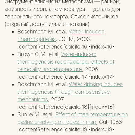
инструмент влияния на метаболизм — рацион,
активность и сон, а температура — деталь для
персонального комфорта. Список источников
(открытый доступ и/или аннотации)
Boschmann M. et al.
Water-Induced
Thermogenesis
, JCEM, 2003.
:contentReference[oaicite:16]{index=16}
Brown C.M. et al.
Water-induced
thermogenesis reconsidered: effects of
osmolality and temperature
, 2006.
:contentReference[oaicite:17]{index=17}
Boschmann M. et al.
Water drinking induces
thermogenesis through osmosensitive
mechanisms
, 2007.
:contentReference[oaicite:18]{index=18}
Sun W.M. et al.
Effect of meal temperature on
gastric emptying of liquids in man
, Gut, 1988.
:contentReference[oaicite:19]{index=19}