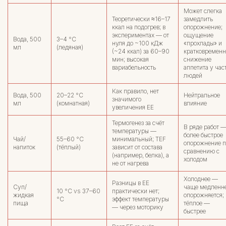
Может слегка
Теоретически ≈16–17
замедлить
ккал на подогрев; в
опорожнение;
экспериментах — от
ощущение
Вода, 500
3–4 °C
нуля до ~100 кДж
«прохлады» и
мл
(ледяная)
(~24 ккал) за 60–90
кратковременн
мин; высокая
снижение
вариабельность
аппетита у час
людей
Как правило, нет
Вода, 500
20–22 °C
Нейтральное
значимого
мл
(комнатная)
влияние
увеличения EE
Термогенез за счёт
В ряде работ 
температуры —
более быстрое
Чай/
55–60 °C
минимальный; TEF
опорожнение п
напиток
(тёплый)
зависит от состава
сравнению с
(например, белка), а
холодом
не от нагрева
Холоднее —
Разницы в EE
Суп/
чаще медленн
10 °C vs 37–60
практически нет;
жидкая
опорожняется;
°C
эффект температуры
пища
тёплое —
— через моторику
быстрее