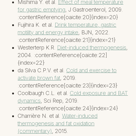
Mishima Y. et al.
Effect of meal temperature
for gastric emptying
, J Gastroenterol, 2009.
:contentReference[oaicite:20]{index=20}
Fujihira K. et al.
Drink temperature, gastric
motility and energy intake
, BJN, 2022.
:contentReference[oaicite:21]{index=21}
Westerterp K.R.
Diet-induced thermogenesis
,
2004. :contentReference[oaicite:22]
{index=22}
da Silva C.P.V. et al.
Cold and exercise to
activate brown fat
, 2019.
:contentReference[oaicite:23]{index=23}
Coolbaugh C.L. et al.
Cold exposure and BAT
dynamics
, Sci Rep, 2019.
:contentReference[oaicite:24]{index=24}
Charrière N. et al.
Water-induced
thermogenesis and fat oxidation
(commentary)
, 2015.