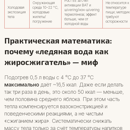
Рост EE за счёт
Окружающая
Не относится к
активации BAT и
Холодовая
среда 10–22 °C,
температуре
шivering/нон-шivering
экспозиция
холодовые
пищи; методик
термогенеза; эффект
тела
жилеты/
требуют
больше, чем от
погружение
осторожности
холодной воды
Практическая математика:
почему «ледяная вода как
жиросжигатель» — миф
Подогрев 0,5 л воды с 4 °C до 37 °C
максимально
даёт ~16,5 ккал. Даже если делать
так три раза в день, это около 50 ккал — меньше,
чем половина среднего яблока. При этом часть
тепла компенсируется вазоконстрикцией и
поведенческими реакциями, а не чистым
«сжиганием жира». Систематически снижать
массу тела только за счёт температуры напитков